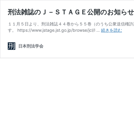
刑法雑誌のＪ－ＳＴＡＧＥ公開のお知ら
１１月５日より、刑法雑誌４４巻から５５巻（のうち公衆送信権許
刑
す。 https://www.jstage.jst.go.jp/browse/jcl/l …
続きを読む
法
雑
日本刑法学会
誌
の
Ｊ
－
Ｓ
Ｔ
Ａ
Ｇ
Ｅ
公
開
の
お
知