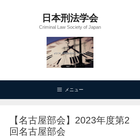
コ
ン
日本刑法学会
テ
Criminal Law Society of Japan
ン
ツ
へ
ス
キ
ッ
プ
メニュー
【名古屋部会】2023年度第2
回名古屋部会