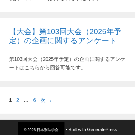
【大会】第103回大会（2025年予
定）の企画に関するアンケート
第103回大会（2025年予定）の企画に関するアンケ
ートはこちらから回答可能です。
ペ
ペ
ペ
1
2
…
6
次
→
ー
ー
ー
ジ
ジ
ジ
• Built with
GeneratePress
© 2026 日本刑法学会