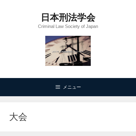
コ
ン
日本刑法学会
テ
Criminal Law Society of Japan
ン
ツ
へ
ス
キ
ッ
プ
メニュー
大会