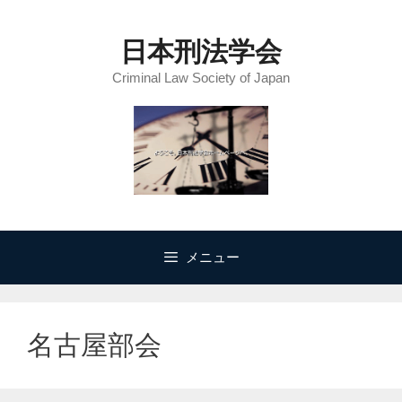
コ
ン
日本刑法学会
テ
Criminal Law Society of Japan
ン
ツ
へ
ス
キ
ッ
プ
メニュー
名古屋部会