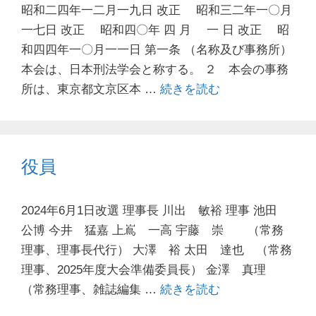
昭和二四年一二月一九日 改正 昭和三二年一〇月
一七日 改正 昭和四〇年 四 月 一 日 改正 昭
和四四年一〇月一一日 第一条 （名称及び事務所）
本会は、日本刑法学会と称する。 ２ 本会の事務
所は、東京都文京区本 …
続きを読む
役員
2024年6月1日改選 理事長 川出 敏裕 理事 池田
公博 今井 猛嘉 上嶌 一高 宇藤 崇 （常務
理事、理事長代行） 大澤 裕 太田 達也 （常務
理事、2025年度大会準備委員長） 金澤 真理
（常務理事、雑誌編集 …
続きを読む