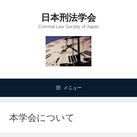
コ
ン
日本刑法学会
テ
Criminal Law Society of Japan
ン
ツ
へ
ス
キ
ッ
プ
メニュー
本学会について