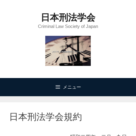
コ
ン
日本刑法学会
テ
Criminal Law Society of Japan
ン
ツ
へ
ス
キ
ッ
プ
メニュー
日本刑法学会規約