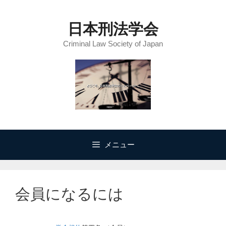
コ
ン
日本刑法学会
テ
Criminal Law Society of Japan
ン
ツ
へ
ス
キ
ッ
プ
メニュー
会員になるには