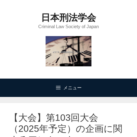
コ
ン
日本刑法学会
テ
Criminal Law Society of Japan
ン
ツ
へ
ス
キ
ッ
プ
メニュー
【大会】第103回大会
（2025年予定）の企画に関