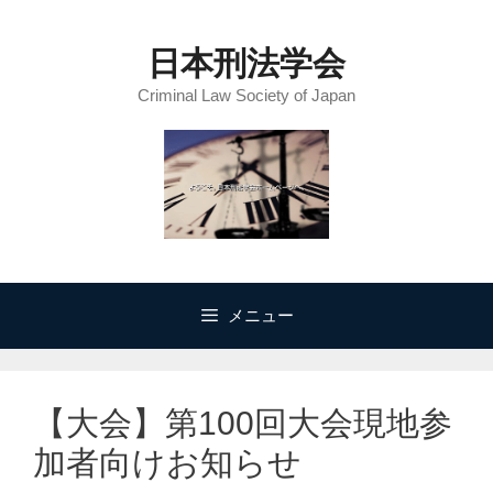
コ
ン
日本刑法学会
テ
Criminal Law Society of Japan
ン
ツ
へ
ス
キ
ッ
プ
メニュー
【大会】第100回大会現地参
加者向けお知らせ