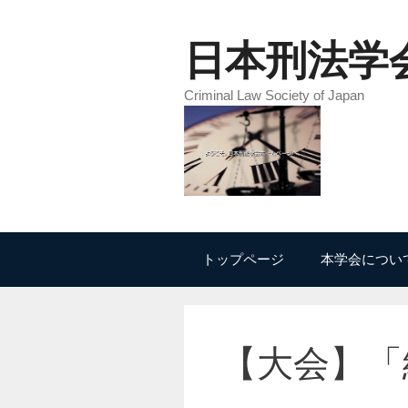
コ
ン
日本刑法学
テ
ン
Criminal Law Society of Japan
ツ
へ
ス
キ
ッ
プ
トップページ
本学会につい
【大会】「