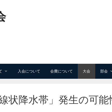
会
て
入会について
会費について
大会
部会
線状降水帯」発生の可能