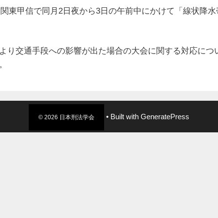
が、関東甲信で同月2日夜から3日の午前中にかけて「線状降
より交通手段への影響が出た場合の大会に関する対応につ
。
• Built with
GeneratePress
© 2026 日本刑法学会