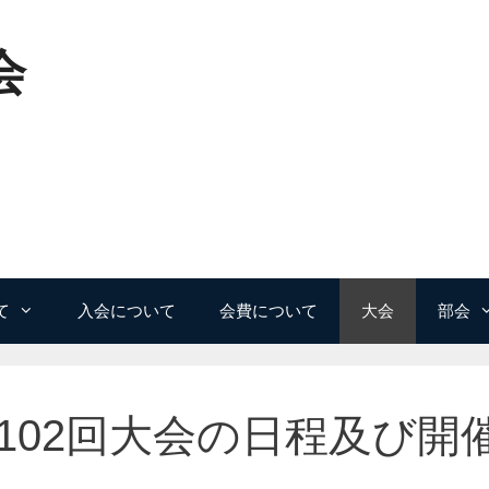
会
て
入会について
会費について
大会
部会
102回大会の日程及び開