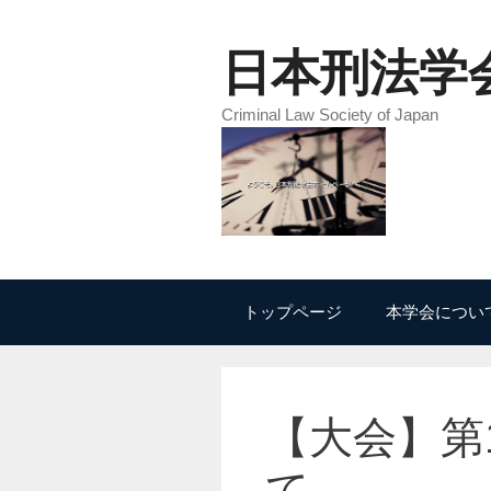
コ
ン
日本刑法学
テ
ン
Criminal Law Society of Japan
ツ
へ
ス
キ
ッ
プ
トップページ
本学会につい
【大会】第
て