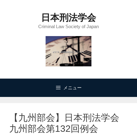
コ
ン
日本刑法学会
テ
Criminal Law Society of Japan
ン
ツ
へ
ス
キ
ッ
プ
メニュー
【九州部会】日本刑法学会
九州部会第132回例会