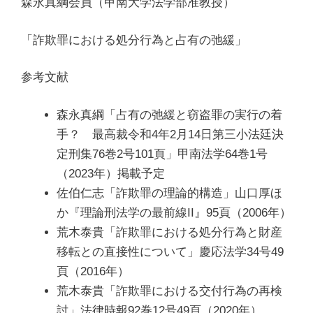
森永真綱会員（甲南大学法学部准教授）
「詐欺罪における処分行為と占有の弛緩」
参考文献
森永真綱「占有の弛緩と窃盗罪の実行の着
手？ 最高裁令和4年2月14日第三小法廷決
定刑集76巻2号101頁」甲南法学64巻1号
（2023年）掲載予定
佐伯仁志「詐欺罪の理論的構造」山口厚ほ
か『理論刑法学の最前線II』95頁（2006年）
荒木泰貴「詐欺罪における処分行為と財産
移転との直接性について」慶応法学34号49
頁（2016年）
荒木泰貴「詐欺罪における交付行為の再検
討」法律時報92巻12号49頁（2020年）