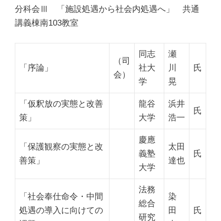
分科会Ⅲ
「施設処遇から社会内処遇へ」
共通
講義棟南103教室
同志
瀬
（司
「序論」
社大
川
氏
会）
学
晃
「仮釈放の実態と改善
龍谷
浜井
氏
策」
大学
浩一
慶應
「保護観察の実態と改
太田
義塾
氏
善策」
達也
大学
法務
「社会奉仕命令・中間
染
総合
処遇の導入に向けての
田
氏
研究