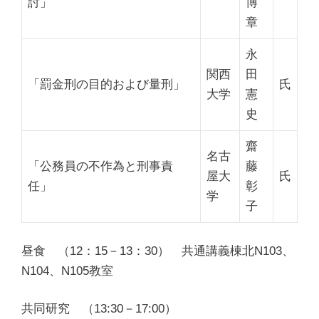
討」
博
章
永
関西
田
「罰金刑の目的および量刑」
氏
大学
憲
史
齋
名古
「公務員の不作為と刑事責
藤
屋大
氏
任」
彰
学
子
昼食 （12：15－13：30）
共通講義棟北N103、
N104、N105教室
共同研究 （13:30－17:00）