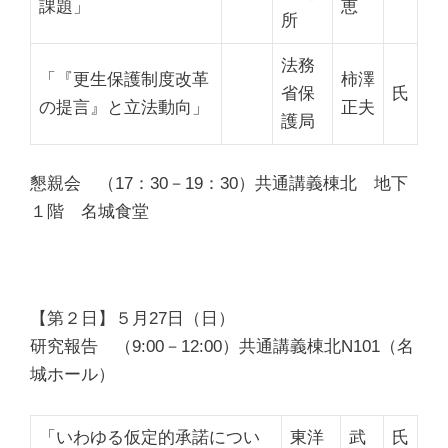
課題」
恵
所
法務
「『更生保護制度改革
柿澤
省保
氏
の提言』と立法動向」
正夫
護局
懇親会
（17：30－19：30）共通講義棟北 地下
１階 名城食堂
【第２日】５月27日（日）
研究報告
（9:00－12:00）共通講義棟北N101（名
城ホール）
「いわゆる仮定的承諾につい
東洋
武
氏