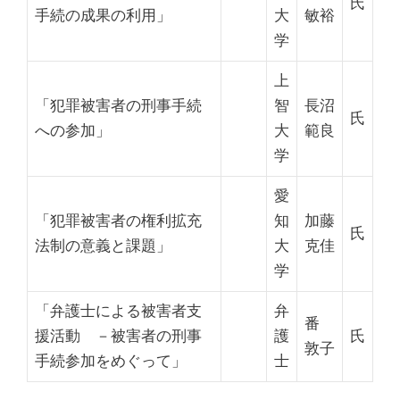
氏
手続の成果の利用」
大
敏裕
学
上
「犯罪被害者の刑事手続
智
長沼
氏
への参加」
大
範良
学
愛
「犯罪被害者の権利拡充
知
加藤
氏
法制の意義と課題」
大
克佳
学
「弁護士による被害者支
弁
番
援活動
－被害者の刑事
護
氏
敦子
手続参加をめぐって
」
士