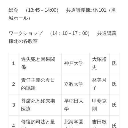
総会 （13:45－14:00）
共通講義棟北N101（名
城ホール）
ワークショップ （14：10－17：00）
共通講義
棟北の各教室
過失犯と因果関
大塚裕
１
神戸大学
氏
係
史
責任主義の今日
林美月
２
立教大学
氏
的課題
子
尊厳死と終末期
早稲田大
甲斐克
３
氏
医療
学
則
修復的司法と量
北海学園
吉田敏
４
氏