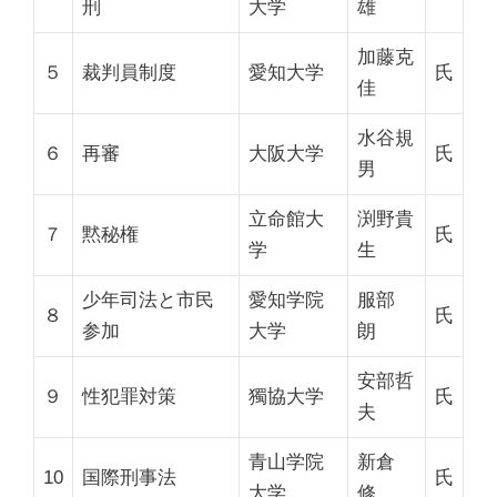
刑
大学
雄
加藤克
５
裁判員制度
愛知大学
氏
佳
水谷規
６
再審
大阪大学
氏
男
立命館大
渕野貴
７
黙秘権
氏
学
生
少年司法と市民
愛知学院
服部
８
氏
参加
大学
朗
安部哲
９
性犯罪対策
獨協大学
氏
夫
青山学院
新倉
10
国際刑事法
氏
大学
修