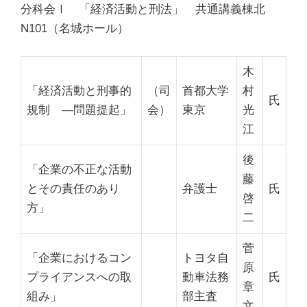
分科会Ⅰ
「経済活動と刑法」
共通講義棟北
N101（名城ホール）
木
「経済活動と刑事的
（司
首都大学
村
氏
規制
―問題提起
」
会）
東京
光
江
後
「企業の不正な活動
藤
とその責任のあり
弁護士
氏
啓
方」
二
菅
「企業におけるコン
トヨタ自
原
プライアンスへの取
動車法務
氏
章
組み」
部主査
文