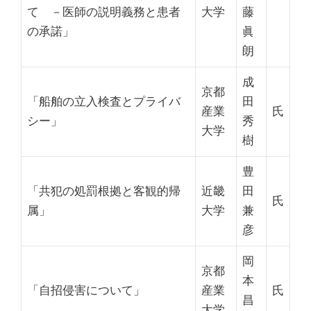
て
－医師の説明義務と患者
大学
藤
の承諾
」
眞
朗
成
京都
「船舶の立入検査とプライバ
田
産業
氏
シー」
秀
大学
樹
豊
「共犯の処罰根拠と客観的帰
近畿
田
氏
属」
大学
兼
彦
岡
京都
本
「自招侵害について」
産業
氏
昌
大学