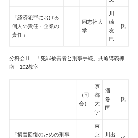
川
「経済犯罪における
同志社大
崎
個人の責任・企業の
氏
学
友
責任」
巳
分科会Ⅱ
「犯罪被害者と刑事手続」
共通講義棟
南 102教室
京
酒
（司
都
巻
氏
会）
大
匡
学
東
「損害回復のための刑事
京
川出