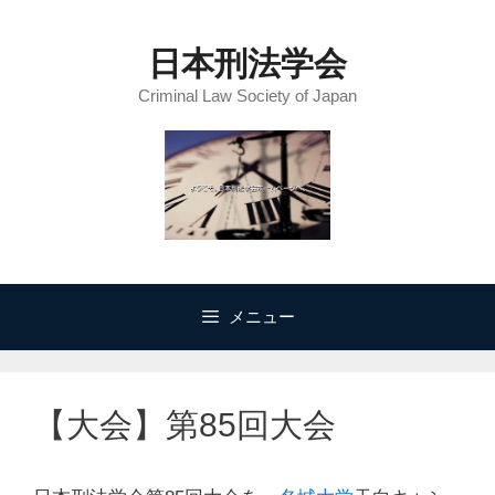
コ
ン
日本刑法学会
テ
Criminal Law Society of Japan
ン
ツ
へ
ス
キ
ッ
プ
メニュー
【大会】第85回大会