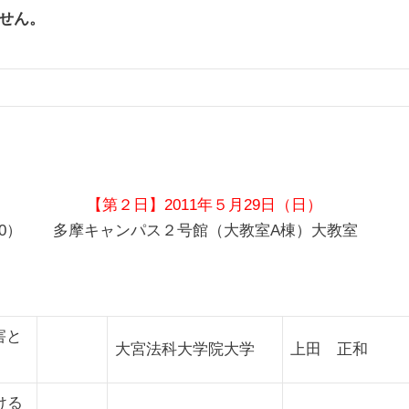
せん。
【第２日】2011年５月29日（日）
3：00） 多摩キャンパス２号館（大教室A棟）大教室
害と
大宮法科大学院大学
上田 正和
ける