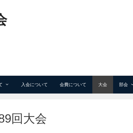
会
て
入会について
会費について
大会
部会
89回大会