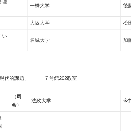
審理
一橋大学
後
大阪大学
松
すい
名城大学
加
の現代的課題」 ７号館202教室
（司
法政大学
今
会）
度
観