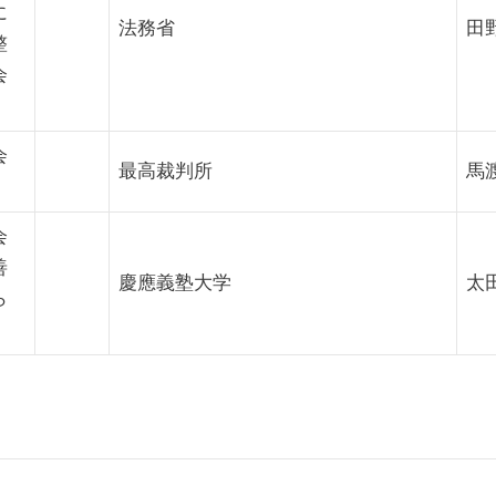
に
法務省
田
整
会
会
最高裁判所
馬
会
善
慶應義塾大学
太
ら