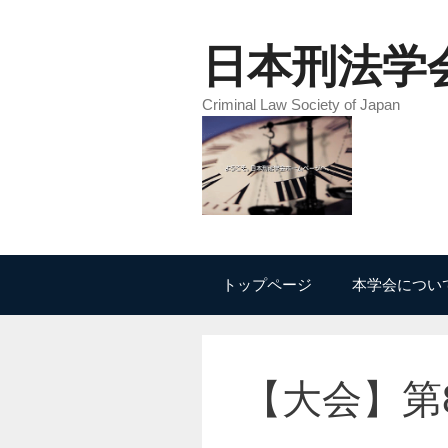
コ
ン
日本刑法学
テ
ン
Criminal Law Society of Japan
ツ
へ
ス
キ
ッ
プ
トップページ
本学会につい
【大会】第