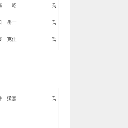
藤 昭
氏
田 岳士
氏
藤 克佳
氏
井 猛嘉
氏