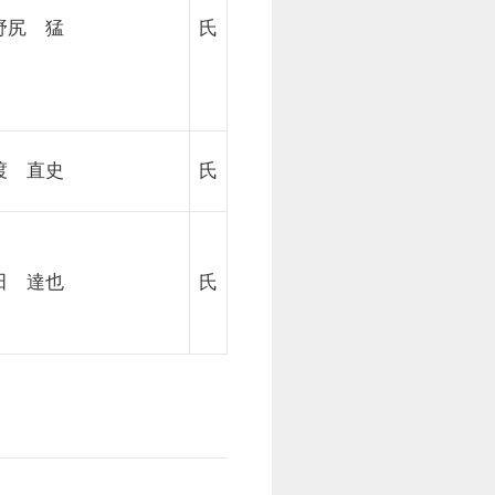
野尻 猛
氏
渡 直史
氏
田 達也
氏