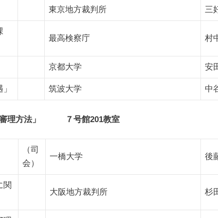
」
東京地方裁判所
三
課
最高検察庁
村
」
京都大学
安
遇」
筑波大学
中
の審理方法」 ７号館201教室
（司
一橋大学
後
会）
に関
大阪地方裁判所
杉