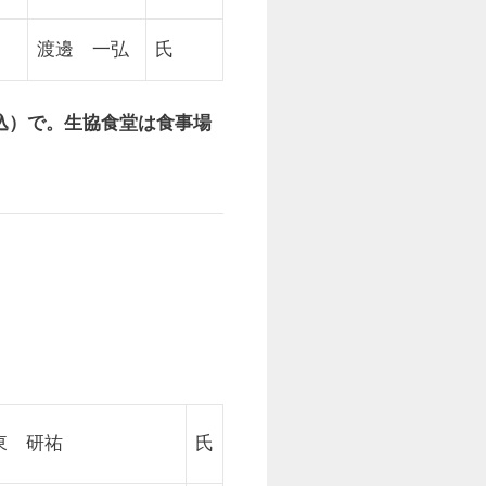
渡邊 一弘
氏
申込）で。生協食堂は食事場
東 研祐
氏