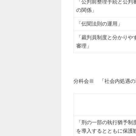
「公判前整理手続と公判
の関係」
「伝聞法則の運用」
「裁判員制度と分かりや
審理」
分科会Ⅲ 「社会内処遇
「刑の一部の執行猶予制
を導入するとともに保護