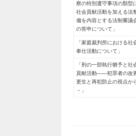
察の特別遵守事項の類型
社会貢献活動を加える法
備を内容とする法制審議
の答申について」
「家庭裁判所における社
奉仕活動について」
「刑の一部執行猶予と社
貢献活動――犯罪者の改
更生と再犯防止の視点か
－」