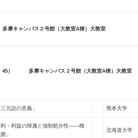
多摩キャンパス２号館（大教室A棟）大教室
12：45） 多摩キャンパス２号館（大教室A棟）大教室
る三元説の意義」
熊本大学
権利・利益の帰属と強制処分性――権
北海道大学
範囲」