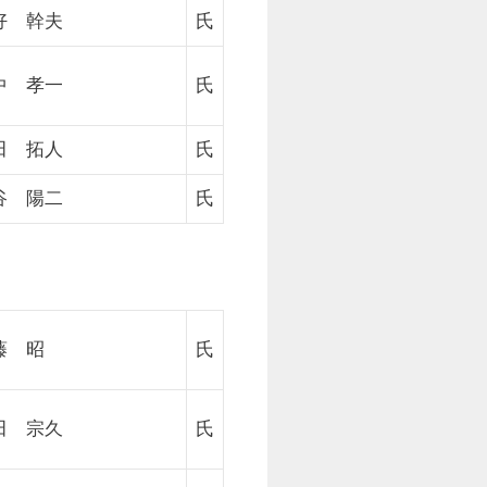
好 幹夫
氏
中 孝一
氏
田 拓人
氏
谷 陽二
氏
藤 昭
氏
田 宗久
氏