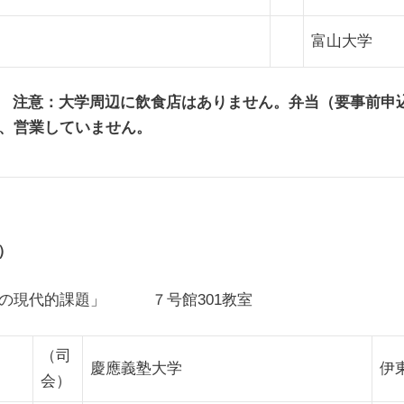
」
富山大学
00） 注意：大学周辺に飲食店はありません。弁当（要事前
、営業していません。
0）
断の現代的課題」 ７号館301教室
（司
慶應義塾大学
伊
会）