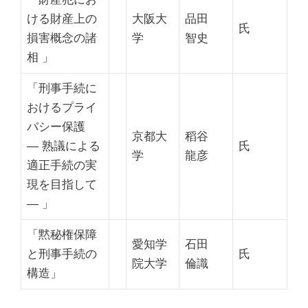
ける財産上の
大阪大
品田
氏
損害概念の諸
学
智史
相 」
「刑事手続に
おけるプライ
バシー保護
京都大
稻谷
― 熟議による
氏
学
龍彦
適正手続の実
現を目指して
― 」
「黙秘権保障
愛知学
石田
と刑事手続の
氏
院大学
倫識
構造」