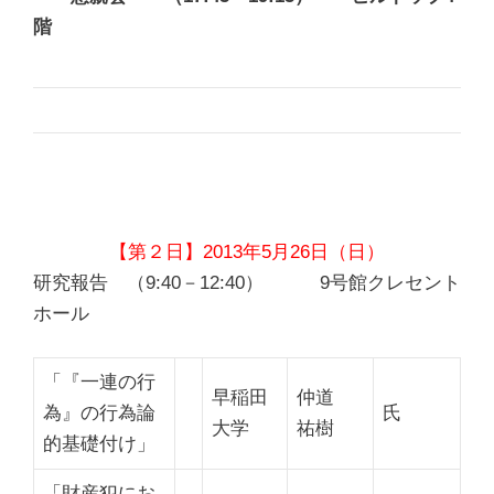
階
【第２日】2013年5月26日（日）
研究報告 （9:40－12:40） 9号館クレセント
ホール
「『一連の行
早稲田
仲道
為』の行為論
氏
大学
祐樹
的基礎付け」
「財産犯にお