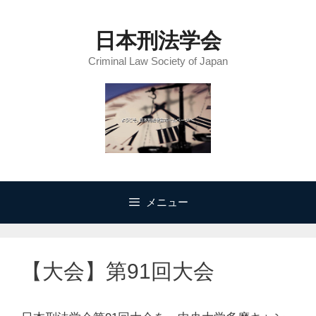
コ
ン
日本刑法学会
テ
Criminal Law Society of Japan
ン
ツ
へ
ス
キ
ッ
プ
メニュー
【大会】第91回大会