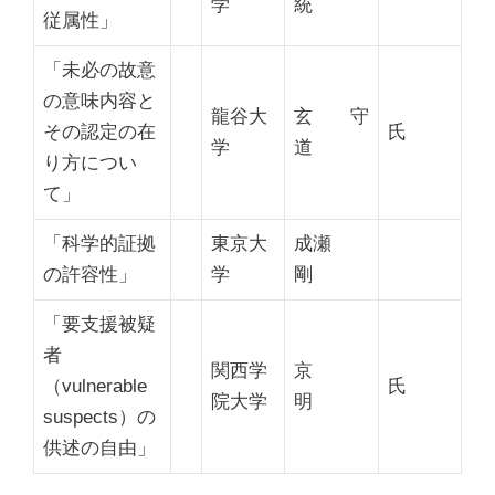
学
統
従属性」
「未必の故意
の意味内容と
龍谷大
玄 守
その認定の在
氏
学
道
り方につい
て」
「科学的証拠
東京大
成瀬
の許容性」
学
剛
「要支援被疑
者
関西学
京
（vulnerable
氏
院大学
明
suspects）の
供述の自由」