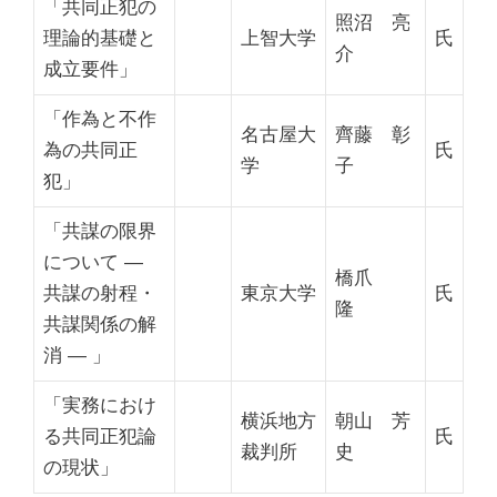
「共同正犯の
照沼 亮
理論的基礎と
上智大学
氏
介
成立要件」
「作為と不作
名古屋大
齊藤 彰
為の共同正
氏
学
子
犯」
「共謀の限界
について ―
橋爪
共謀の射程・
東京大学
氏
隆
共謀関係の解
消 ― 」
「実務におけ
横浜地方
朝山 芳
る共同正犯論
氏
裁判所
史
の現状」