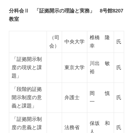
分科会Ⅱ 「証拠開示の理論と実務」 8号館8207
教室
（司
椎橋 隆
中央大学
氏
会）
幸
「証拠開示制
川出 敏
度の現状と課
東京大学
氏
裕
題」
「段階的証拠
岡 慎
開示制度の意
弁護士
氏
一
義と課題」
「証拠開示制
保坂 和
度の意義と課
法務省
氏
人