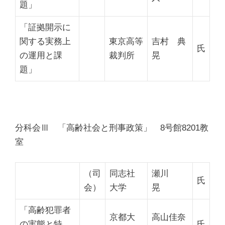
題」
「証拠開示に
関する実務上
東京高等
吉村 典
氏
の運用と課
裁判所
晃
題」
分科会Ⅲ 「高齢社会と刑事政策」 8号館8201教
室
（司
同志社
瀬川
氏
会）
大学
晃
「高齢犯罪者
京都大
高山佳奈
の実態と特
氏