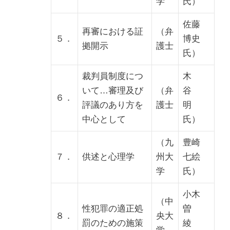
学
氏）
佐藤
再審における証
（弁
５．
博史
拠開示
護士
氏）
裁判員制度につ
木
いて…審理及び
（弁
谷
６．
評議のあり方を
護士
明
中心として
氏）
（九
豊崎
７．
供述と心理学
州大
七絵
学
氏）
小木
（中
性犯罪の適正処
曽
８．
央大
罰のための施策
綾