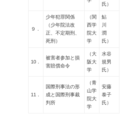
学
氏）
少年犯罪関係
（関
鮎
（少年院法改
西学
川
９．
正、不定期刑、
院大
潤
死刑）
学
氏）
（大
水谷
被害者参加と損
10．
阪大
規男
害賠償命令
学
氏）
（青
国際刑事法の形
安藤
山学
11．
成と国際刑事裁
泰子
院大
判所
氏）
学