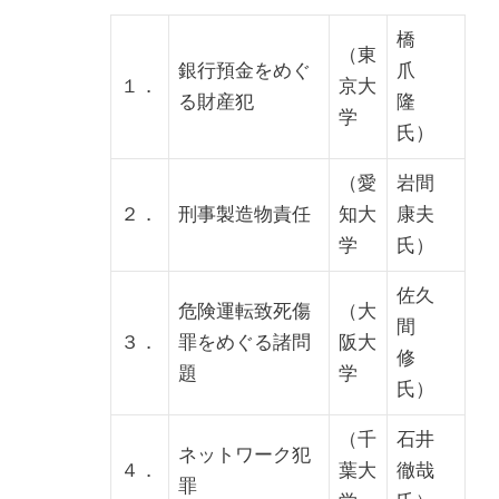
橋
（東
銀行預金をめぐ
爪
１．
京大
る財産犯
隆
学
氏）
（愛
岩間
２．
刑事製造物責任
知大
康夫
学
氏）
佐久
危険運転致死傷
（大
間
３．
罪をめぐる諸問
阪大
修
題
学
氏）
（千
石井
ネットワーク犯
４．
葉大
徹哉
罪