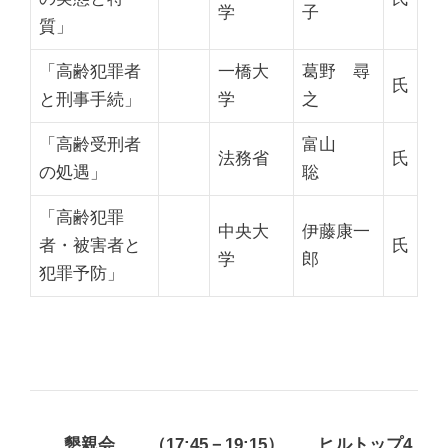
学
子
質」
「高齢犯罪者
一橋大
葛野 尋
氏
と刑事手続」
学
之
「高齢受刑者
富山
法務省
氏
の処遇」
聡
「高齢犯罪
中央大
伊藤康一
者・被害者と
氏
学
郎
犯罪予防」
懇親会 （17:45－19:15） ヒルトップ4