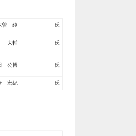
木曽 綾
氏
 大輔
氏
田 公博
氏
倉 宏紀
氏