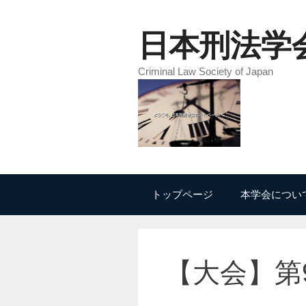
コ
ン
日本刑法学
テ
ン
Criminal Law Society of Japan
ツ
へ
ス
キ
ッ
プ
トップページ
本学会につい
【大会】第