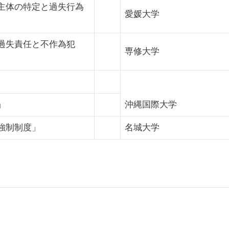
主体の特定と過失行為
愛媛大学
過失責任と不作為犯
専修大学
」
沖縄国際大学
強制制度」
名城大学
0）