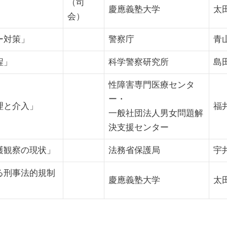
（司
慶應義塾大学
太
会）
ー対策」
警察庁
青
程」
科学警察研究所
島
性障害専門医療センタ
ー・
理と介入」
福
一般社団法人男女問題解
決支援センター
護観察の現状」
法務省保護局
宇
る刑事法的規制
慶應義塾大学
太