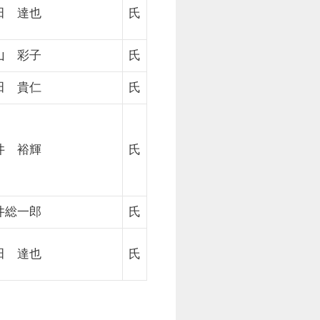
田 達也
氏
山 彩子
氏
田 貴仁
氏
井 裕輝
氏
井総一郎
氏
田 達也
氏