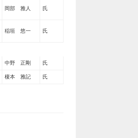
岡部 雅人
氏
稲垣 悠一
氏
中野 正剛
氏
榎本 雅記
氏