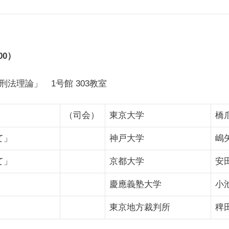
00）
法理論」 1号館 303教室
（司会）
東京大学
橋
て」
神戸大学
嶋
て」
京都大学
安
慶應義塾大学
小
東京地方裁判所
稗