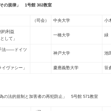
の規律」 1号館 302教室
（司会）
中央大学
小
制約利益
一橋大学
緑
りとして」
手法――ドイツ
神戸大学
池
ライヴァシー」
慶應義塾大学
笹
の法的規制と加害者の再犯防止」 5号館 571教室