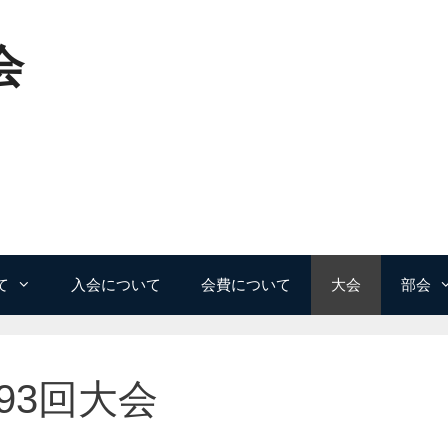
会
て
入会について
会費について
大会
部会
93回大会