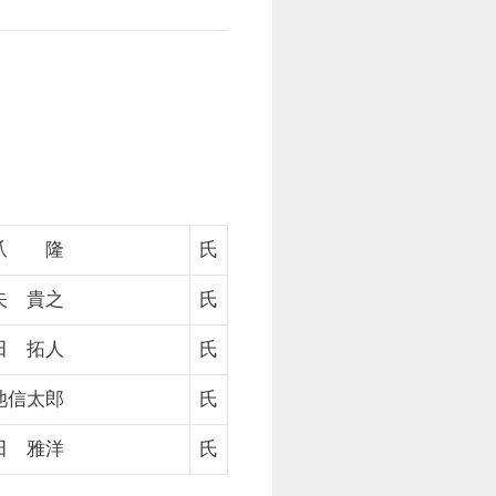
爪 隆
氏
矢 貴之
氏
田 拓人
氏
池信太郎
氏
田 雅洋
氏