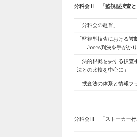
分科会Ⅱ 「監視型捜査とそ
「分科会の趣旨」
「監視型捜査における被
――Jones判決を手がか
「法的根拠を要する捜査
法との比較を中心に」
「捜査法の体系と情報プ
分科会Ⅲ 「ストーカー行為