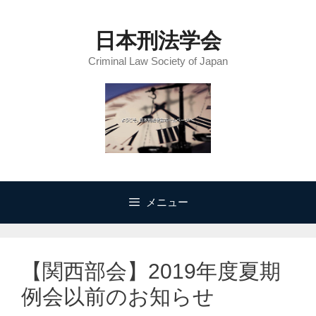
コ
ン
日本刑法学会
テ
Criminal Law Society of Japan
ン
ツ
へ
ス
キ
ッ
プ
メニュー
【関西部会】2019年度夏期
例会以前のお知らせ