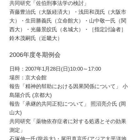
共同研究「佐伯刑事法学の検討」
斉藤豊治氏（大阪経済大）・浅田和茂氏（大阪市
大）・生田勝義氏（立命館大）・山中敬一氏（関
西大）・光藤景皎氏（名城大）・［指定討論者］
鈴木茂嗣氏（近畿大）
2006年度冬期例会
日時：2007年1月28日(日)10:00～17:00
場所：京大会館
報告「精神的幇助における因果関係について」 小
島陽介氏 (京都大)
報告「承継的共同正犯について」 照沼亮介氏 (岡
山大)
共同研究「薬物依存症者に対する処遇とその効果
測定」
石塚伸一氏(龍谷大)・尾田真言氏(アジア太平洋地