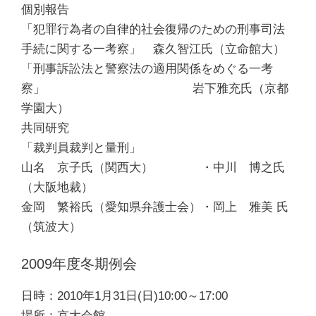
個別報告
「犯罪行為者の自律的社会復帰のための刑事司法
手続に関する一考察」 森久智江氏（立命館大）
「刑事訴訟法と警察法の適用関係をめぐる一考
察」 岩下雅充氏（京都
学園大）
共同研究
「裁判員裁判と量刑」
山名 京子氏（関西大） ・中川 博之氏
（大阪地裁）
金岡 繁裕氏（愛知県弁護士会）・岡上 雅美 氏
（筑波大）
2009年度冬期例会
日時：2010年1月31日(日)10:00～17:00
場所：京大会館