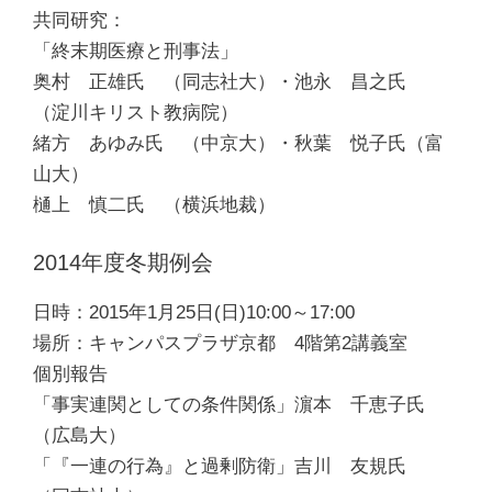
共同研究：
「終末期医療と刑事法」
奥村 正雄氏 （同志社大）・池永 昌之氏
（淀川キリスト教病院）
緒方 あゆみ氏 （中京大）・秋葉 悦子氏（富
山大）
樋上 慎二氏 （横浜地裁）
2014年度冬期例会
日時：2015年1月25日(日)10:00～17:00
場所：キャンパスプラザ京都 4階第2講義室
個別報告
「事実連関としての条件関係」濵本 千恵子氏
（広島大）
「『一連の行為』と過剰防衛」吉川 友規氏