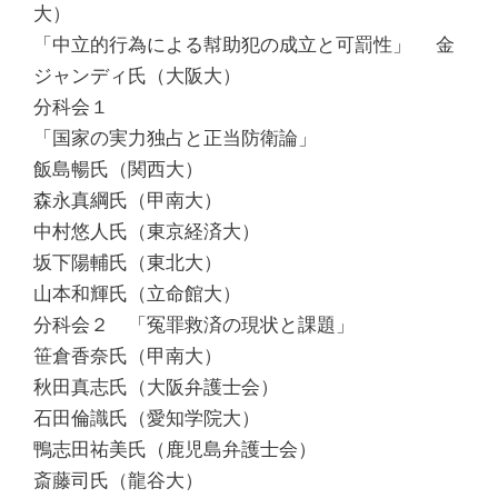
大）
「中立的行為による幇助犯の成立と可罰性」 金
ジャンディ氏（大阪大）
分科会１
「国家の実力独占と正当防衛論」
飯島暢氏（関西大）
森永真綱氏（甲南大）
中村悠人氏（東京経済大）
坂下陽輔氏（東北大）
山本和輝氏（立命館大）
分科会２ 「冤罪救済の現状と課題」
笹倉香奈氏（甲南大）
秋田真志氏（大阪弁護士会）
石田倫識氏（愛知学院大）
鴨志田祐美氏（鹿児島弁護士会）
斎藤司氏（龍谷大）