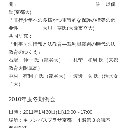
開」 謝 煜偉
氏(京都大)
「非行少年への多様かつ重畳的な保護の構築の必
要性」 大貝 葵氏(大阪市立大)
共同研究：
「刑事司法情報と法教育―裁判員裁判の時代の法
教育のゆくえ」
石塚 伸一 氏（龍谷大） ・札埜 和男 氏（京都
教育大附属高）
中村 有利子 氏（龍谷大）・渡邊 弘 氏（活水女
子大）
2010年度冬期例会
日時：2011年1月30日(日)10:00～17:00
場所：キャンパスプラザ京都 ４階第３会議室