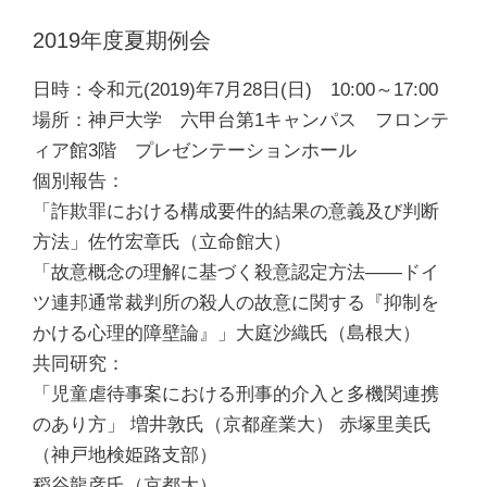
2019年度夏期例会
日時：令和元(2019)年7月28日(日) 10:00～17:00
場所：神戸大学 六甲台第1キャンパス フロンテ
ィア館3階 プレゼンテーションホール
個別報告：
「詐欺罪における構成要件的結果の意義及び判断
方法」佐竹宏章氏（立命館大）
「故意概念の理解に基づく殺意認定方法――ドイ
ツ連邦通常裁判所の殺人の故意に関する『抑制を
かける心理的障壁論』」大庭沙織氏（島根大）
共同研究：
「児童虐待事案における刑事的介入と多機関連携
のあり方」 増井敦氏（京都産業大） 赤塚里美氏
（神戸地検姫路支部）
稻谷龍彦氏（京都大）