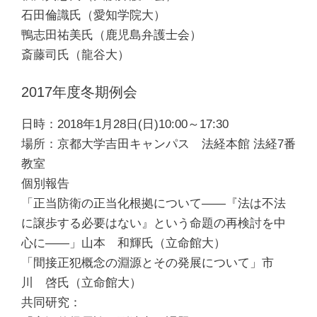
石田倫識氏（愛知学院大）
鴨志田祐美氏（鹿児島弁護士会）
斎藤司氏（龍谷大）
2017年度冬期例会
日時：2018年1月28日(日)10:00～17:30
場所：京都大学吉田キャンパス 法経本館 法経7番
教室
個別報告
「正当防衛の正当化根拠について――『法は不法
に譲歩する必要はない』という命題の再検討を中
心に――」山本 和輝氏（立命館大）
「間接正犯概念の淵源とその発展について」市
川 啓氏（立命館大）
共同研究：