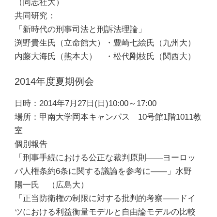
（同志社大）
共同研究：
「新時代の刑事司法と刑訴法理論」
渕野貴生氏（立命館大）・豊崎七絵氏（九州大）
内藤大海氏（熊本大） ・松代剛枝氏（関西大）
2014年度夏期例会
日時：2014年7月27日(日)10:00～17:00
場所：甲南大学岡本キャンパス 10号館1階1011教
室
個別報告
「刑事手続における公正な裁判原則――ヨーロッ
パ人権条約6条に関する議論を参考に――」水野
陽一氏 （広島大）
「正当防衛権の制限に対する批判的考察――ドイ
ツにおける利益衡量モデルと自由論モデルの比較