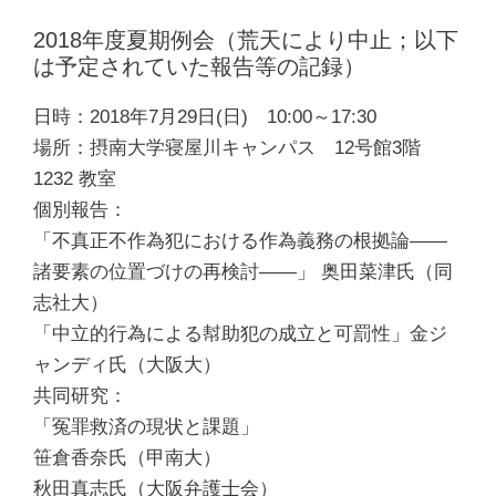
2018年度夏期例会（荒天により中止；以下
は予定されていた報告等の記録）
日時：2018年7月29日(日) 10:00～17:30
場所：摂南大学寝屋川キャンパス 12号館3階
1232 教室
個別報告：
「不真正不作為犯における作為義務の根拠論――
諸要素の位置づけの再検討――」 奥田菜津氏（同
志社大）
「中立的行為による幇助犯の成立と可罰性」金ジ
ャンディ氏（大阪大）
共同研究：
「冤罪救済の現状と課題」
笹倉香奈氏（甲南大）
秋田真志氏（大阪弁護士会）