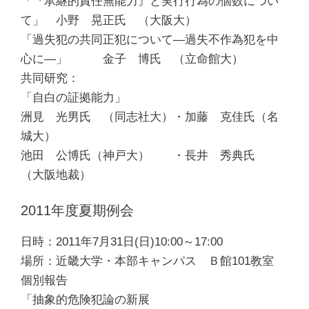
「『承継的責任無能力』と実行行為の個数につい
て」 小野 晃正氏 （大阪大）
「過失犯の共同正犯について―過失不作為犯を中
心に―」 金子 博氏 （立命館大）
共同研究：
「自白の証拠能力」
洲見 光男氏 （同志社大）・加藤 克佳氏（名
城大）
池田 公博氏（神戸大） ・長井 秀典氏
（大阪地裁）
2011年度夏期例会
日時：2011年7月31日(日)10:00～17:00
場所：近畿大学・本部キャンパス Ｂ館101教室
個別報告
「抽象的危険犯論の新展