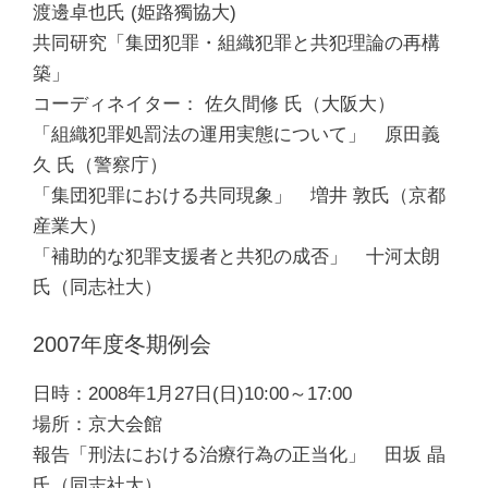
渡邊卓也氏 (姫路獨協大)
共同研究「集団犯罪・組織犯罪と共犯理論の再構
築」
コーディネイター： 佐久間修 氏（大阪大）
「組織犯罪処罰法の運用実態について」 原田義
久 氏（警察庁）
「集団犯罪における共同現象」 増井 敦氏（京都
産業大）
「補助的な犯罪支援者と共犯の成否」 十河太朗
氏（同志社大）
2007年度冬期例会
日時：2008年1月27日(日)10:00～17:00
場所：京大会館
報告「刑法における治療行為の正当化」 田坂 晶
氏（同志社大）