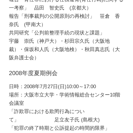
一考察」 品田 智史氏 (京都大）
報告「刑事裁判の公開原則の再検討」 笹倉 香
奈氏 (甲南大）
共同研究「公判前整理手続の現状と課題」
宇藤 崇氏（神戸大）・杉田宗久氏（大阪地
裁）・保坂和人氏（大阪地検）・秋田真志氏（大
阪弁護士会）
2008年度夏期例会
日時：2008年7月27日(日)10:00～17:00
場所：大阪市立大学・学術情報総合センター10階
会議室
「詐欺罪における欺罔行為につい
て」 足立友子氏 (島根大)
「犯罪の終了時期と公訴提起の時間的限界」