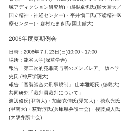
域アディクション研究所)・嶋根卓也氏(順天堂大／
国立精神・神経センター)・平井愼二氏(下総精神医
療センター)・森村たまき氏(国士舘大)
2006年度夏期例会
日時：2006年７月23日(日)10:00～17:00
場所：龍谷大学(深草学舎)
報告「第二次的犯罪関与者のメンズレア」 坂本学
史氏 (神戸学院大)
報告「官製談合の刑事規制」 山本雅昭氏 (徳島大)
共同研究「裁判員裁判について」
渡辺修氏(甲南大)・加藤克佳氏(愛知大)・徳永光氏
(甲南大)・荻野淳氏(兵庫県弁護士会)・後藤貞人氏
(大阪弁護士会)