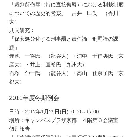
「裁判所侮辱（特に直接侮辱）における制裁制度
についての歴史的考察」 吉井 匡氏 （香川
大）
共同研究：
「保安処分化する刑事罰と責任論・刑罰論の課
題」
赤池 一将氏 （龍谷大）・浦中 千佳央氏（京
産大）・井上 宜裕氏（九州大）
石塚 伸一氏 （龍谷大）・高山 佳奈子氏（京
都大）
2011年度冬期例会
日時：2012年1月29日(日)10:00～17:00
場所：キャンパスプラザ京都 ４階第３会議室
個別報告