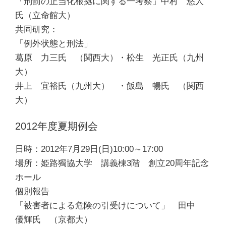
「刑罰の正当化根拠に関する一考察」中村 悠人
氏（立命館大）
共同研究：
「例外状態と刑法」
葛原 力三氏 （関西大）・松生 光正氏（九州
大）
井上 宜裕氏（九州大） ・飯島 暢氏 （関西
大）
2012年度夏期例会
日時：2012年7月29日(日)10:00～17:00
場所：姫路獨協大学 講義棟3階 創立20周年記念
ホール
個別報告
「被害者による危険の引受けについて」 田中
優輝氏 （京都大）