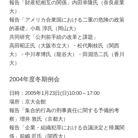
報告「財産犯相互の関係」内田幸隆氏（奈良産業
大）
報告「アメリカ合衆国における二重の危険の政策
的基礎」小島 淳氏（岡山大）
共同研究「公判前手続の改革と課題」
高田昭正氏（大阪市立大）・松代剛枝氏（関西
大）・中川孝博氏（龍谷大）・田淵浩二氏（香川
大）
2004年度冬期例会
日時：2005年1月23日(日)10:00～17:00
場所：京大会館
報告「集合的行為の刑事責任に関する予備的考
察」増井 敦氏（京都大）
報告「企業・組織犯罪における合議決定と帰属関
係」前嶋 匠氏（関西大）