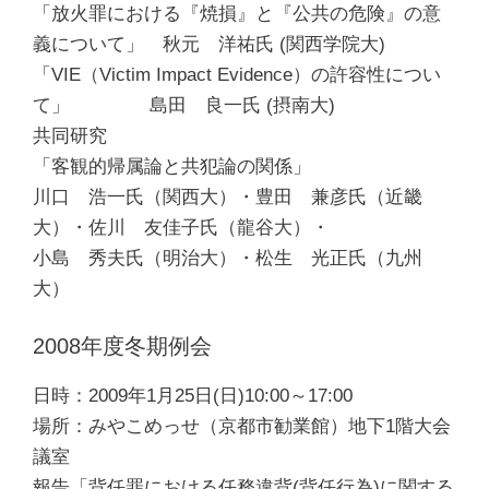
「放火罪における『焼損』と『公共の危険』の意
義について」 秋元 洋祐氏 (関西学院大)
「VIE（Victim Impact Evidence）の許容性につい
て」 島田 良一氏 (摂南大)
共同研究
「客観的帰属論と共犯論の関係」
川口 浩一氏（関西大）・豊田 兼彦氏（近畿
大）・佐川 友佳子氏（龍谷大）・
小島 秀夫氏（明治大）・松生 光正氏（九州
大）
2008年度冬期例会
日時：2009年1月25日(日)10:00～17:00
場所：みやこめっせ（京都市勧業館）地下1階大会
議室
報告「背任罪における任務違背(背任行為)に関する