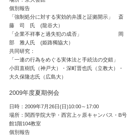
個別報告
「強制処分に対する実効的弁護と証拠開示」 斎
藤 司 氏 (龍谷大）
「企業不祥事と過失犯の成否」 岡
部 雅人氏 (姫路獨協大）
共同研究：
「一連の行為をめぐる実体法と手続法の交錯」
小田直樹氏（神戸大）・深町晋也氏（立教大）・
大久保隆志氏（広島大）
2009年度夏期例会
日時：2009年7月26日(日)10:00～17:00
場所：関西学院大学・西宮上ヶ原キャンパス・B号
館1階104教室
個別報告