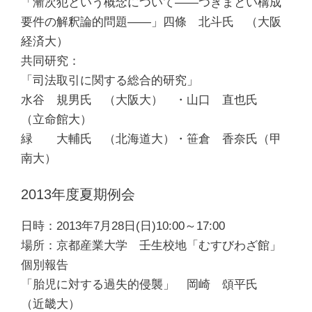
「漸次犯という概念について――つきまとい構成
要件の解釈論的問題――」四條 北斗氏 （大阪
経済大）
共同研究：
「司法取引に関する総合的研究」
水谷 規男氏 （大阪大） ・山口 直也氏
（立命館大）
緑 大輔氏 （北海道大）・笹倉 香奈氏（甲
南大）
2013年度夏期例会
日時：2013年7月28日(日)10:00～17:00
場所：京都産業大学 壬生校地「むすびわざ館」
個別報告
「胎児に対する過失的侵襲」 岡崎 頌平氏
（近畿大）