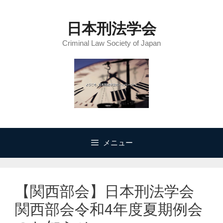
コ
ン
日本刑法学会
テ
Criminal Law Society of Japan
ン
ツ
へ
ス
キ
ッ
プ
メニュー
【関西部会】日本刑法学会
関西部会令和4年度夏期例会