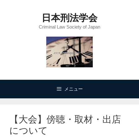
コ
ン
日本刑法学会
テ
Criminal Law Society of Japan
ン
ツ
へ
ス
キ
ッ
プ
メニュー
【大会】傍聴・取材・出店
について