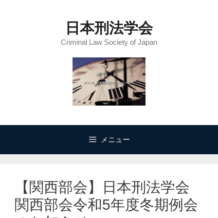
コ
ン
日本刑法学会
テ
Criminal Law Society of Japan
ン
ツ
へ
ス
キ
ッ
プ
メニュー
【関西部会】日本刑法学会
関西部会令和5年度冬期例会