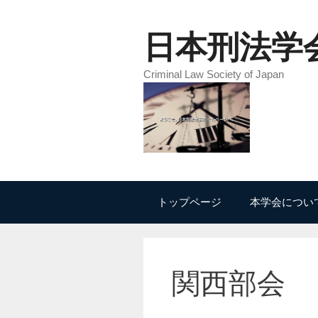
コ
ン
日本刑法学
テ
ン
Criminal Law Society of Japan
ツ
へ
ス
キ
ッ
プ
トップページ
本学会につい
関西部会