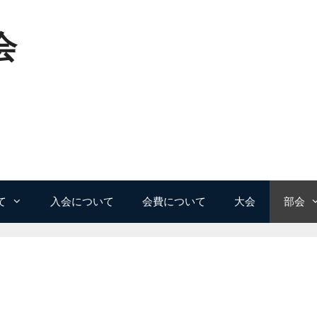
会
て
入会について
会費について
大会
部会