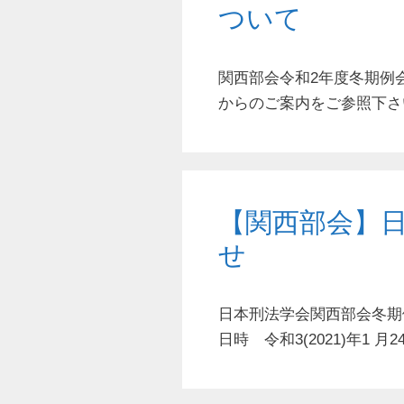
ついて
関西部会令和2年度冬期例
からのご案内をご参照下さい
【関西部会】
せ
⽇本刑法学会関⻄部会冬
日時 令和3(2021)年1 ⽉2