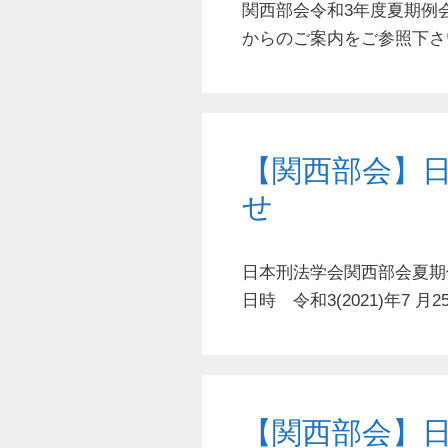
関西部会令和3年度夏期例
からのご案内をご参照下さい）
【関西部会】
せ
⽇本刑法学会関⻄部会夏期
日時 令和3(2021)年7 ⽉
【関西部会】