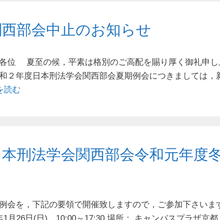
関⻄部会中⽌のお知らせ
員各位 夏⾄の候，平素は格別のご⾼配を賜り厚く御礼申し
和２年度⽇本刑法学会関⻄部会夏期例会につきましては，
を読む
日本刑法学会関西部会令和元年度
例会を，下記の要領で開催致しますので，ご参加下さいま
年1月26日(日) 10:00～17:30 場所： キャンパスプラザ京都