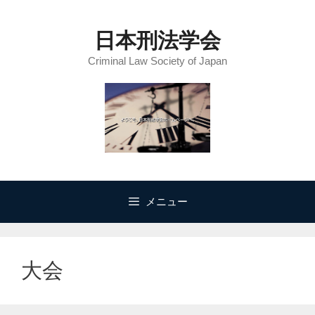
コ
ン
日本刑法学会
テ
Criminal Law Society of Japan
ン
ツ
へ
ス
キ
ッ
プ
メニュー
大会